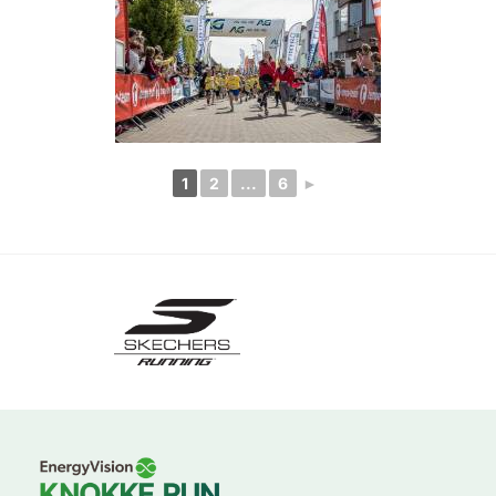
1
2
...
6
►